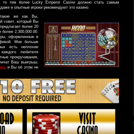
, то тем более Lucky Emperor Casino должно стать самым
 даже и опытные игроки рекомендуют это казино.
такие же как Вы,
й совет, который Вы
 предлагает более 20
 более 2,300,000.00.
гры, оформленные в
афикой. Мне больше
рых есть неплохие
 каждого любителя
тные прокручивания,
личат Ваш выигрыш.
ror
, и Вы об этом не