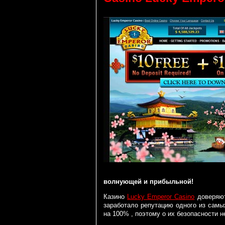
волнующей и прибыльной!
Казино
Lucky Emperor Casino
доверяют
заработало репутацию одного из сам
на 100% , поэтому о их безопасности 