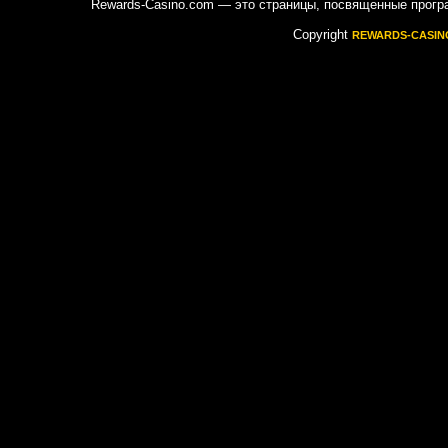
Rewards-Casino.com — это страницы, посвященные програм
Copyright
REWARDS-CASIN