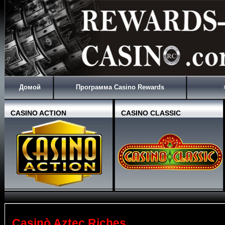
Домой
Программа Casino Rewards
CASINO ACTION
CASINO CLASSIC
Casinò Aztec Riches