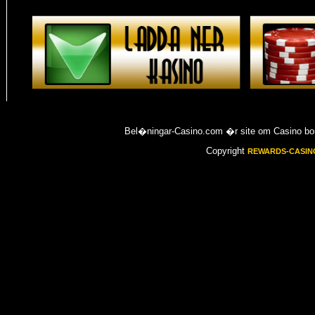
Bel�ningar-Casino.com �r site om Casino bonu
Copyright
REWARDS-CASIN