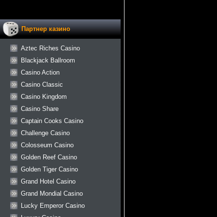
Партнер казино
Aztec Riches Casino
Blackjack Ballroom
Casino Action
Casino Classic
Casino Kingdom
Casino Share
Captain Cooks Casino
Challenge Casino
Colosseum Casino
Golden Reef Casino
Golden Tiger Casino
Grand Hotel Casino
Grand Mondial Casino
Lucky Emperor Casino