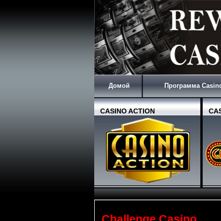
Домой
Программа Casin
CASINO ACTION
CA
Challenge Casino