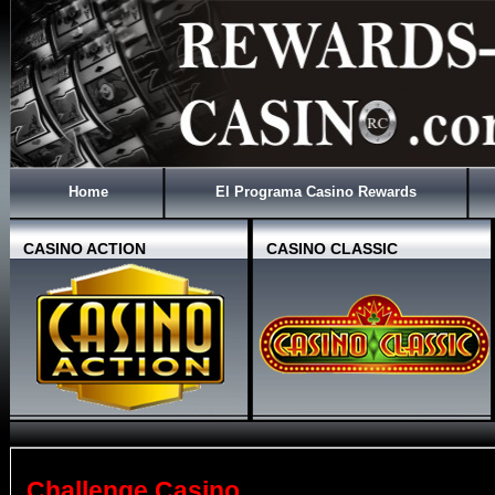
Home
El Programa Casino Rewards
CASINO ACTION
CASINO CLASSIC
Challenge Casino