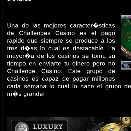
Una de las mejores caracter�sticas
de Challenges Casino es el pago
rapido que siempre se produce a los
tres d�as lo cual es destacable. La
mayor�a de los casinos se toma su
tiempo en enviarte tu dinero pero no
Challenge Casino. Este grupo de
casinos es capaz de pagar millones
cada semana lo cual lo hace el grupo de 
m�s grande!