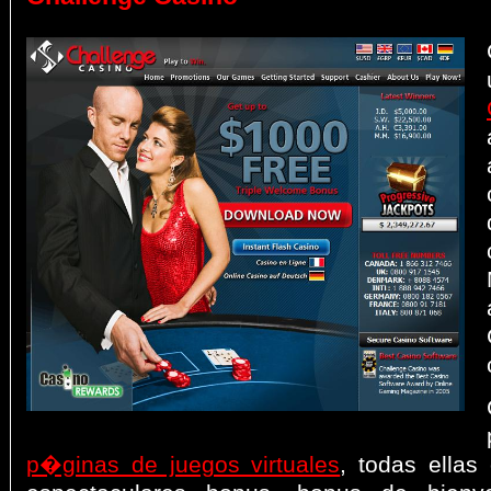
p�ginas de juegos virtuales
, todas ella