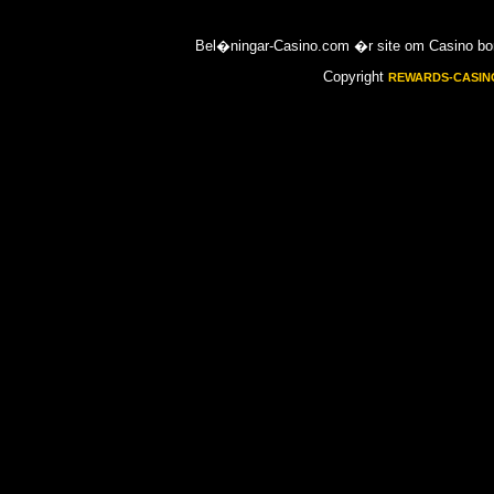
Bel�ningar-Casino.com �r site om Casino bonu
Copyright
REWARDS-CASIN