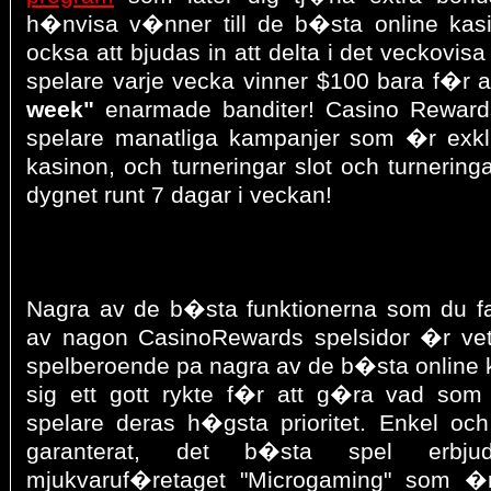
h�nvisa v�nner till de b�sta online kas
ocksa att bjudas in att delta i det veckovi
spelare varje vecka vinner $100 bara f�r a
week"
enarmade banditer! Casino Rewards
spelare manatliga kampanjer som �r exklus
kasinon, och turneringar slot och turnerin
dygnet runt 7 dagar i veckan!
Nagra av de b�sta funktionerna som du f
av nagon CasinoRewards spelsidor �r ve
spelberoende pa nagra av de b�sta online k
sig ett gott rykte f�r att g�ra vad som 
spelare deras h�gsta prioritet. Enkel och
garanterat, det b�sta spel erbj
mjukvaruf�retaget "Microgaming" som �r 