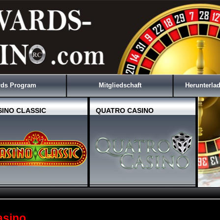
rds Program
Mitgliedschaft
Herunterla
SINO CLASSIC
QUATRO CASINO
asino