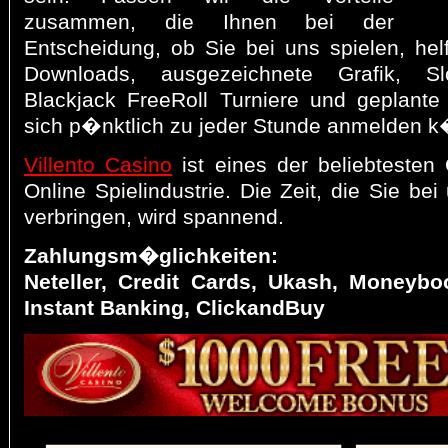
zusammen, die Ihnen bei der
Entscheidung, ob Sie bei uns spielen, he
Downloads, ausgezeichnete Grafik, Slo
Blackjack FreeRoll Turniere und geplante 
sich p�nktlich zu jeder Stunde anmelden 
Villento Casino
ist eines der beliebtesten
Online Spielindustrie. Die Zeit, die Sie be
verbringen, wird spannend.
Zahlungsm�glichkeiten:
Neteller, Credit Cards, Ukash, Moneybo
Instant Banking, ClickandBuy