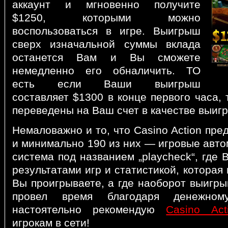
аккаунт и мгновенно получите
$1250, которыми можно
воспользоваться в игре. Выигрыш
сверх изначальной суммы вклада
останется Вам и Вы сможете
немедленно его обналичить. ТО
есть если Ваши выигрыш
составляет $1300 в конце первого часа, 
переведены на Ваш счет в качестве выиг
Немаловажно и то, что Casino Action пре
и минимально 190 из них — игровые авто
система под названием „playcheck“, где 
результатами игр и статистикой, которая 
Вы проигрываете, а где наоборот выигры
провел время благодаря денежном
настоятельно рекомендую
Casino Act
игрокам в сети!