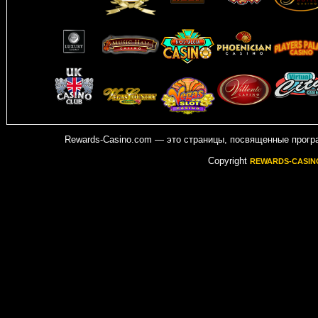
Rewards-Casino.com — это страницы, посвященные програм
Copyright
REWARDS-CASIN