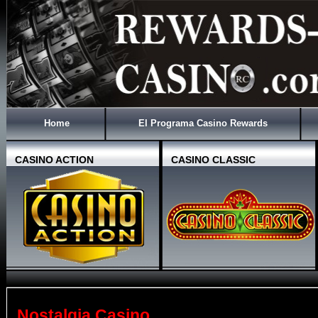
Home
El Programa Casino Rewards
CASINO ACTION
CASINO CLASSIC
Nostalgia Casino