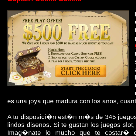
es una joya que madura con los anos, cuan
A tu disposici�n est�n m�s de 345 juegos
lindos disenos. Si te gustan los juegos slot
Imag�nate lo mucho que te costar� 