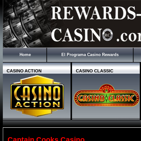
Home
El Programa Casino Rewards
CASINO ACTION
CASINO CLASSIC
Captain Cooks Casino