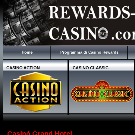
Home
Programma di Casino Rewards
CASINO ACTION
CASINO CLASSIC
Casinò Grand Hotel