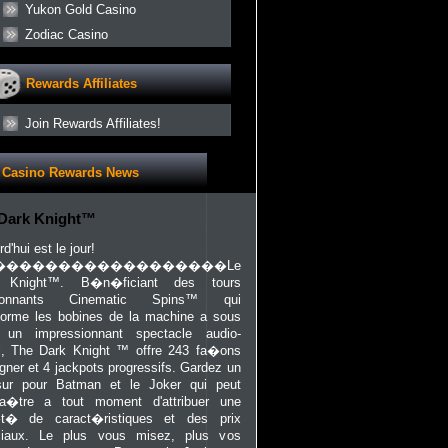
Yukon Gold Casino
Zodiac Casino
Rewards Affiliates
Join Rewards Affiliates!
Casino Rewards News
Dark Knight™
d'hui est le jour!
������������������Le
 Knight™. B�n�ficiant des tours
ionnants Cinematic Spins™ qui
forme les bobines de la machine a sous
 un impressionnant spectacle audio-
l, The Dark Knight ™ offre 243 fa�ons
gner et 4 jackpots progressifs. Gardez un
sur pour Batman et le Joker qui peut
ra�tre a tout moment d'attribuer une
�t� de caract�ristiques et des prix
iaux. Le plus vous misez, plus vos