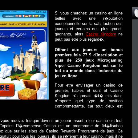
Si vous cherchez un casino en ligne
belles avec une r�putation
exceptionnelle sur la satisfaction des
joueurs et certains des plus grands
gagnants, alors
Casino Kingdom
ne
peut pas etre plus regard�.
Offrant aux joueurs un bonus
premiere fois 77 $ d'inscription et
plus de 250 jeux Microgaming
Viper Casino Kingdom est sur le
toit du monde dans l'industrie du
jeu en ligne.
Pour etre envisager un casino de
premier, fiables et surs et Casino
Kingdom n'a jamais �t� mis dans
n'importe quel type de position
compromettante, car tout d'eux est
ous recevez lorsque devenir un joueur inscrit a leur casino est leur
Copains R�compense Casino est un programme de fid�lisation
rez que sur les sites de Casino Rewards Programme de jeux. Ce
atuit pour tous les joueurs, ils se r�ferent a leur casino, mais il ne