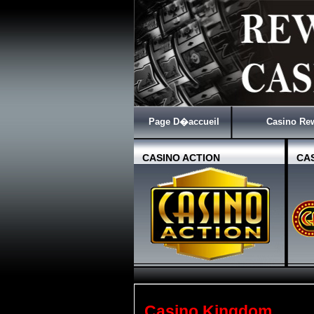
Page D�accueil
Casino Re
CASINO ACTION
CA
Casino Kingdom