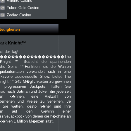
Villento Casino
Yukon Gold Casino
Zodiac Casino
Neuigkeiten
Dark Knight™
ist der Tag!
�����������������The
Knight ™. Besticht die spannenden
atic Spins ™-Funktion, die die Walzen
pielautomaten verwandelt sich in eine
cksvolle audiovisuelle Show, bietet The
night ™ 243 M�glichkeiten zu gewinnen
 progressiven Jackpots. Halten Sie
au nach Batman und Joker, die jederzeit
reten k�nnen, eine Vielzahl von
derheiten und Preise zu verleihen. Je
 Sie wetten, desto h�her sind Ihre
ncen auf den Gewinn einer
ssiveJackpot - von denen die h�chste an
k�hlen 1 Million M�nzen sitzt.