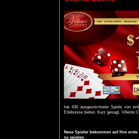
hat 430 ausgezeichnete Spiele von einf
Erlebnisse bieten. Kurz gesagt, Villento C
Neue Spieler bekommen auf Ihre erste 
zu spielen.