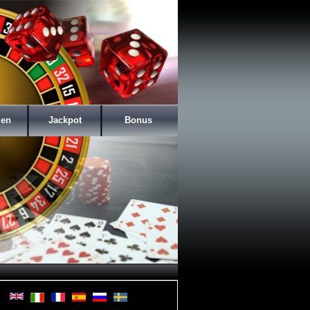
den
Jackpot
Bonus