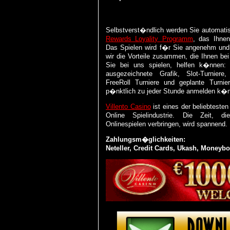
Selbstverst�ndlich werden Sie automati
Rewards Loyality Programm
, das Ihnen 
Das Spielen wird f�r Sie angenehm und 
wir die Vorteile zusammen, die Ihnen be
Sie bei uns spielen, helfen k�nnen:
ausgezeichnete Grafik, Slot-Turniere
FreeRoll Turniere und geplante Turnie
p�nktlich zu jeder Stunde anmelden k�
Villento Casino
ist eines der beliebtesten
Online Spielindustrie. Die Zeit, d
Onlinespielen verbringen, wird spannend.
Zahlungsm�glichkeiten:
Neteller, Credit Cards, Ukash, Moneyb