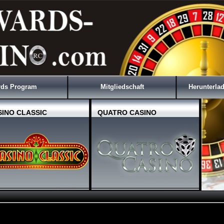
rds Program
Mitgliedschaft
Herunterla
SINO CLASSIC
QUATRO CASINO