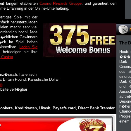
eit langem etablierten
Casino Rewards Gruppe
, und garantiert den
me Erfahrung in der Online-Unterhaltung.
ertiges Spiel mit der
infach herunterzuladen
pielen macht sehr viel
rdentlich hoch! Jede
l�cklichen Gewinnern
�ck im Spiel haben
The 
innerliste.
Laden Sie
Heute 
 befriedigen sie ihre
���
 Casino
.
Dark 
Cinem
des S
nz�sisch, Italienisch
eindru
 Britain Pound, Kanadische Dollar
Dark K
om
und 4
ebsite verf�gbar
Aussch
auft
Beson
h�her
okers, Kreditkarten, Ukash, Paysafe card, Direct Bank Transfer
Cha
Progre
einem 