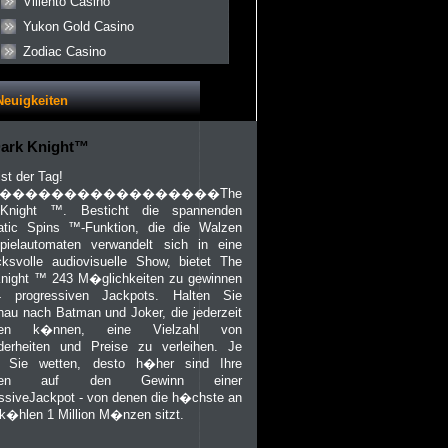
Villento Casino
Yukon Gold Casino
Zodiac Casino
Neuigkeiten
Dark Knight™
ist der Tag!
�����������������The
Knight ™. Besticht die spannenden
atic Spins ™-Funktion, die die Walzen
pielautomaten verwandelt sich in eine
cksvolle audiovisuelle Show, bietet The
night ™ 243 M�glichkeiten zu gewinnen
 progressiven Jackpots. Halten Sie
au nach Batman und Joker, die jederzeit
reten k�nnen, eine Vielzahl von
derheiten und Preise zu verleihen. Je
 Sie wetten, desto h�her sind Ihre
ncen auf den Gewinn einer
ssiveJackpot - von denen die h�chste an
k�hlen 1 Million M�nzen sitzt.