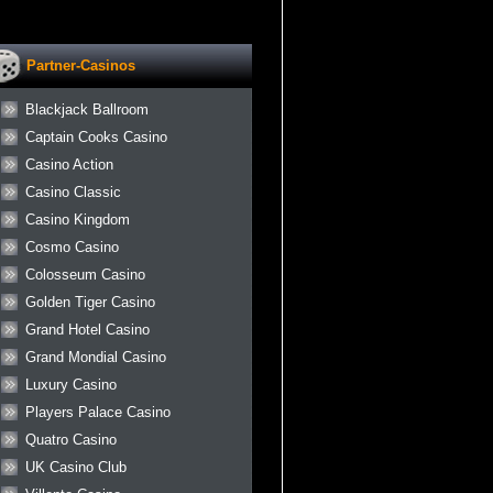
Partner-Casinos
Blackjack Ballroom
Captain Cooks Casino
Casino Action
Casino Classic
Casino Kingdom
Cosmo Casino
Colosseum Casino
Golden Tiger Casino
Grand Hotel Casino
Grand Mondial Casino
Luxury Casino
Players Palace Casino
Quatro Casino
UK Casino Club