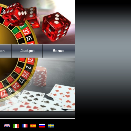
den
Jackpot
Bonus