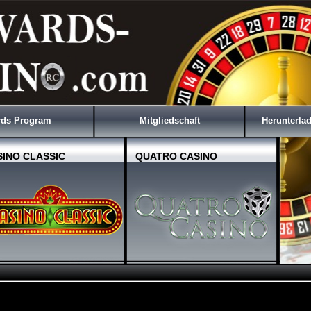
rds Program
Mitgliedschaft
Herunterla
SINO CLASSIC
QUATRO CASINO